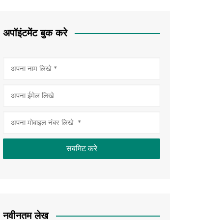
अपॉइंटमेंट बुक करे
नवीनतम लेख