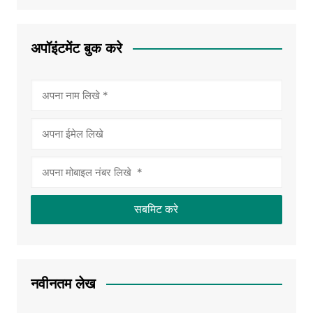
अपॉइंटमेंट बुक करे
नवीनतम लेख