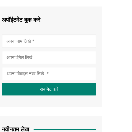
अपॉइंटमेंट बुक करे
नवीनतम लेख