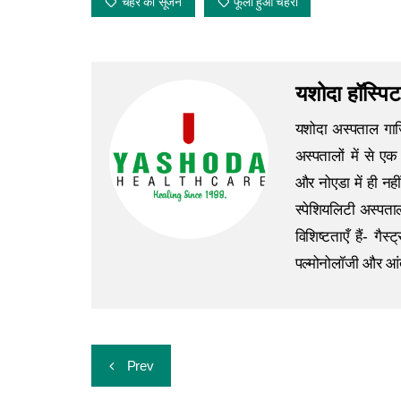
चेहरे की सूजन
फूला हुआ चेहरा
यशोदा हॉस्पिट
यशोदा अस्पताल गाजि
अस्पतालों में से ए
और नोएडा में ही नहीं 
स्पेशियलिटी अस्पता
विशिष्टताएँ हैं- गैस
पल्मोनोलॉजी और आंत
Prev