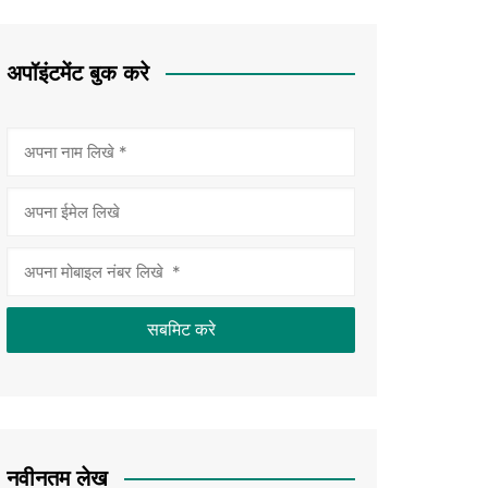
अपॉइंटमेंट बुक करे
नवीनतम लेख